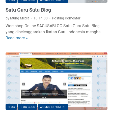
BLOG
BLOG GURU
WORKSHOP ONLINE
m
Satu Guru Satu Blog
a
t
by Mung Media
10.14.00
Posting Komentar
i
Workshop Online SAGUSABLOG Satu Guru Satu Blog
k
yang diselenggarakan Ikatan Guru Indonesia mengha…
a
Read more »
S
a
t
u
G
u
r
u
S
a
t
u
BLOG
BLOG GURU
WORKSHOP ONLINE
B