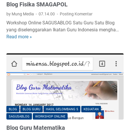
Blog Fisika SMAGAPOL
l
o
by Mung Media
07.14.00
Posting Komentar
g
Workshop Online SAGUSABLOG Satu Guru Satu Blog
yang diselenggarakan Ikatan Guru Indonesia mengha…
Read more »
B
l
o
g
F
i
s
i
k
a
S
BLOG
BLOG GURU
HASIL GELOMBANG 5
KEGIATAN
M
SAGUSABLOG
WORKSHOP ONLINE
A
Blog Guru Matematika
G