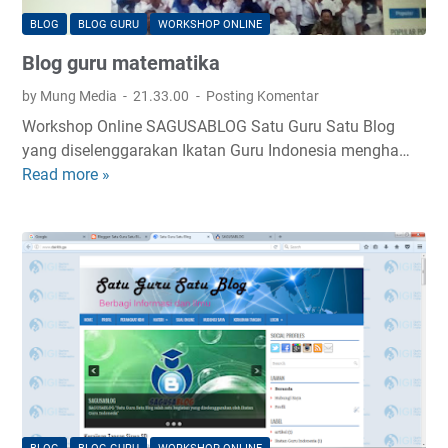
O
BLOG
BLOG GURU
WORKSHOP ONLINE
L
Blog guru matematika
A
H
by Mung Media
21.33.00
Posting Komentar
D
Workshop Online SAGUSABLOG Satu Guru Satu Blog
A
yang diselenggarakan Ikatan Guru Indonesia mengha…
S
Read more »
B
A
l
R
o
g
g
u
r
u
m
a
t
e