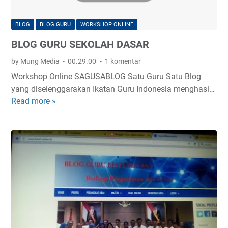
T
E
BLOG
BLOG GURU
WORKSHOP ONLINE
M
BLOG GURU SEKOLAH DASAR
A
T
by Mung Media
00.29.00
1 komentar
I
Workshop Online SAGUSABLOG Satu Guru Satu Blog
K
yang diselenggarakan Ikatan Guru Indonesia menghasi…
A
Read more »
B
L
O
G
G
U
R
U
S
E
K