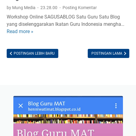
A
by Mung Media
23.28.00
Posting Komentar
P
Workshop Online SAGUSABLOG Satu Guru Satu Blog
O
yang diselenggarakan Ikatan Guru Indonesia mengha…
L
Read more »
B
l
o
g
POSTINGAN LEBIH BARU
POSTINGAN LAMA
G
u
r
u
M
a
t
e
m
a
t