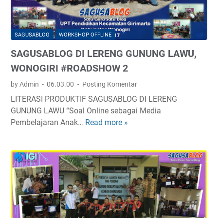
SAGUSABLOG
WORKSHOP OFFLINE
SAGUSABLOG DI LERENG GUNUNG LAWU,
WONOGIRI #ROADSHOW 2
by Admin
06.03.00
Posting Komentar
LITERASI PRODUKTIF SAGUSABLOG DI LERENG
GUNUNG LAWU “Soal Online sebagai Media
Pembelajaran Anak…
Read more »
S
A
G
U
S
A
B
L
O