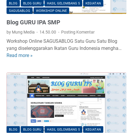
d
BLOG
BLOG GURU
HASIL GELOMBANG 5
KEGIATAN
o
i
SAGUSABLOG
WORKSHOP ONLINE
n
o
Blog GURU IPA SMP
g
by Mung Media
14.50.00
Posting Komentar
i
Workshop Online SAGUSABLOG Satu Guru Satu Blog
r
yang diselenggarakan Ikatan Guru Indonesia mengha…
i
Read more »
#
B
R
l
o
o
a
g
d
G
s
U
h
R
o
U
w
I
1
P
A
BLOG
BLOG GURU
HASIL GELOMBANG 5
KEGIATAN