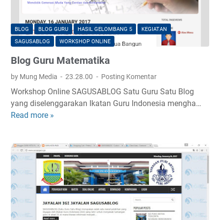
O
U
G
,
d
W
BLOG
BLOG GURU
HASIL GELOMBANG 5
KEGIATAN
i
O
SAGUSABLOG
WORKSHOP ONLINE
U
N
Blog Guru Matematika
P
O
T
G
by Mung Media
23.28.00
Posting Komentar
P
I
Workshop Online SAGUSABLOG Satu Guru Satu Blog
e
R
yang diselenggarakan Ikatan Guru Indonesia mengha…
n
I
Read more »
B
d
#
l
i
R
o
d
O
g
i
A
G
k
D
u
a
S
r
n
H
u
K
O
M
e
W