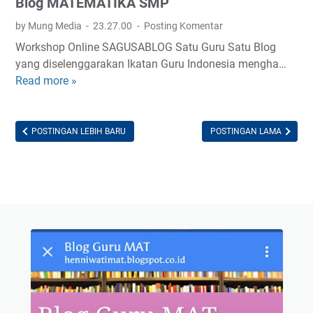
Blog MATEMATIKA SMP
a
I
by Mung Media
23.27.00
Posting Komentar
n
Workshop Online SAGUSABLOG Satu Guru Satu Blog
d
yang diselenggarakan Ikatan Guru Indonesia mengha…
o
Read more »
B
n
l
e
o
s
g
POSTINGAN LEBIH BARU
POSTINGAN LAMA
i
M
a
A
T
E
M
A
T
I
K
A