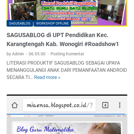
G
D
I
SAGUSABLOG
WORKSHOP OFFLINE
L
SAGUSABLOG di UPT Pendidikan Kec.
E
R
Karangtengah Kab. Wonogiri #Roadshow1
E
by Admin
06.05.00
Posting Komentar
N
LITERASI PRODUKTIF SAGUSABLOG SEBAGAI UPAYA
G
MENANGGULANGI ANAK DARI PEMANFAATAN ANDROID
G
SECARA TI…
Read more »
S
U
A
N
G
U
U
N
S
G
A
L
B
A
L
W