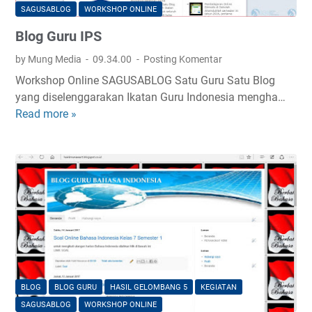
S
SAGUSABLOG
WORKSHOP ONLINE
M
Blog Guru IPS
P
by Mung Media
09.34.00
Posting Komentar
Workshop Online SAGUSABLOG Satu Guru Satu Blog
yang diselenggarakan Ikatan Guru Indonesia mengha…
Read more »
B
l
o
g
G
u
r
u
I
P
S
BLOG
BLOG GURU
HASIL GELOMBANG 5
KEGIATAN
SAGUSABLOG
WORKSHOP ONLINE