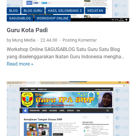
a
c
2
t
.
BLOG
BLOG GURU
HASIL GELOMBANG 5
KEGIATAN
e
K
SAGUSABLOG
WORKSHOP ONLINE
m
a
Guru Kota Padi
a
r
t
a
by Mung Media
22.44.00
Posting Komentar
i
n
Workshop Online SAGUSABLOG Satu Guru Satu Blog
k
g
yang diselenggarakan Ikatan Guru Indonesia mengha…
a
t
Read more »
G
e
u
n
r
g
u
a
K
h
o
K
t
a
a
b
P
.
a
W