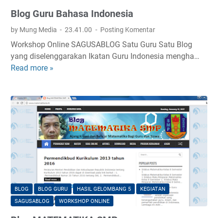
Blog Guru Bahasa Indonesia
by Mung Media
23.41.00
Posting Komentar
Workshop Online SAGUSABLOG Satu Guru Satu Blog
yang diselenggarakan Ikatan Guru Indonesia mengha…
Read more »
B
l
o
g
G
u
r
u
B
a
h
BLOG
BLOG GURU
HASIL GELOMBANG 5
KEGIATAN
a
SAGUSABLOG
WORKSHOP ONLINE
s