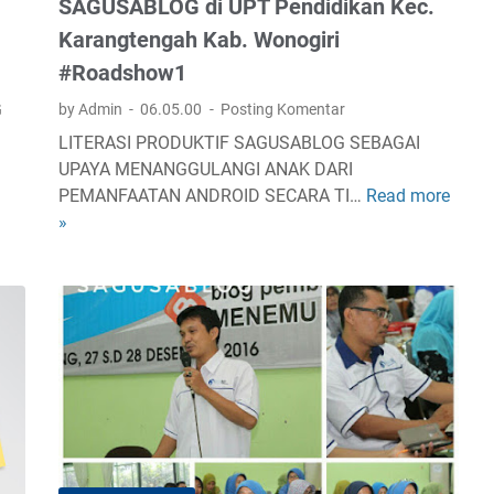
SAGUSABLOG di UPT Pendidikan Kec.
u
s
Karangtengah Kab. Wonogiri
d
#Roadshow1
a
G
by Admin
06.05.00
Posting Komentar
n
P
LITERASI PRODUKTIF SAGUSABLOG SEBAGAI
e
UPAYA MENANGGULANGI ANAK DARI
l
PEMANFAATAN ANDROID SECARA TI…
Read more
S
a
»
A
t
G
i
U
h
S
K
A
a
B
n
L
a
O
l
G
S
d
a
i