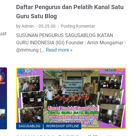
Daftar Pengurus dan Pelatih Kanal Satu
Guru Satu Blog
by Admin
05.25.00
Posting Komentar
uat
SUSUNAN PENGURUS SAGUSABLOG IKATAN
GURU INDONESIA (IGI) Founder : Amin Mungamar -
@mrmung (…
Read more »
D
a
f
t
a
r
P
e
n
g
u
SAGUSABLOG
WORKSHOP OFFLINE
r