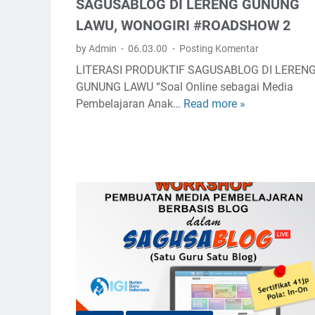
p
SAGUSABLOG DI LERENG GUNUNG
S
LAWU, WONOGIRI #ROADSHOW 2
A
by Admin
06.03.00
Posting Komentar
G
U
LITERASI PRODUKTIF SAGUSABLOG DI LEREN
S
GUNUNG LAWU “Soal Online sebagai Media
A
Pembelajaran Anak…
Read more »
S
B
A
L
G
O
U
G
S
A
B
L
O
G
D
I
L