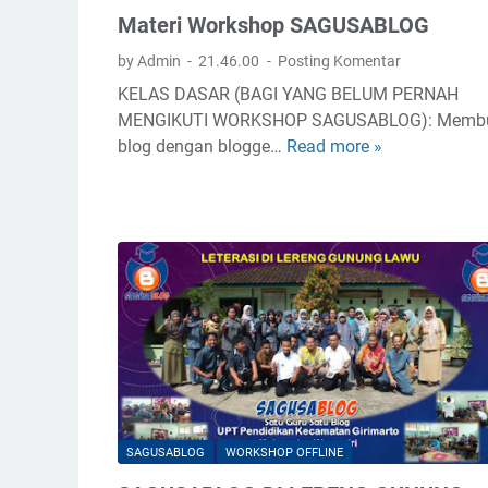
Materi Workshop SAGUSABLOG
by Admin
21.46.00
Posting Komentar
KELAS DASAR (BAGI YANG BELUM PERNAH
MENGIKUTI WORKSHOP SAGUSABLOG): Memb
blog dengan blogge…
Read more »
M
a
t
e
r
i
W
o
r
k
s
h
SAGUSABLOG
WORKSHOP OFFLINE
o