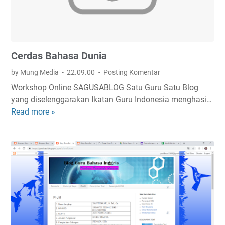
g
s
a
k
Cerdas Bahasa Dunia
u
by Mung Media
22.09.00
Posting Komentar
Workshop Online SAGUSABLOG Satu Guru Satu Blog
yang diselenggarakan Ikatan Guru Indonesia menghasi…
Read more »
C
e
r
d
a
s
B
a
h
a