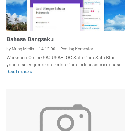
Bahasa Bangsaku
by Mung Media
14.12.00
Posting Komentar
Workshop Online SAGUSABLOG Satu Guru Satu Blog
yang diselenggarakan Ikatan Guru Indonesia menghasi…
Read more »
B
a
h
a
s
a
B
a
n