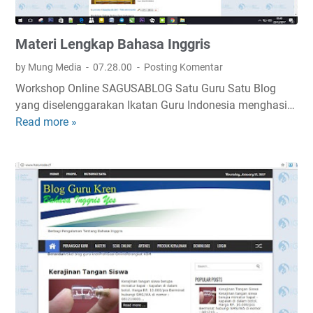
a
s
Materi Lengkap Bahasa Inggris
a
I
by Mung Media
07.28.00
Posting Komentar
n
Workshop Online SAGUSABLOG Satu Guru Satu Blog
g
yang diselenggarakan Ikatan Guru Indonesia menghasi…
g
Read more »
M
r
a
i
t
s
e
r
i
L
e
n
g
k
a