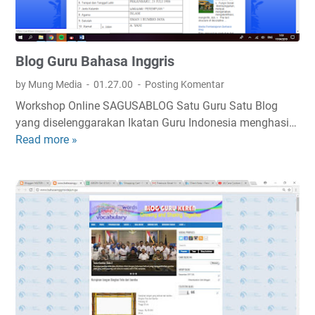
s
a
D
Blog Guru Bahasa Inggris
u
n
by Mung Media
01.27.00
Posting Komentar
i
Workshop Online SAGUSABLOG Satu Guru Satu Blog
a
yang diselenggarakan Ikatan Guru Indonesia menghasi…
Read more »
B
l
o
g
G
u
r
u
B
a
h