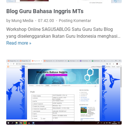
p
Blog Guru Bahasa Inggris MTs
B
a
by Mung Media
07.42.00
Posting Komentar
h
Workshop Online SAGUSABLOG Satu Guru Satu Blog
a
yang diselenggarakan Ikatan Guru Indonesia menghasi…
s
Read more »
B
a
l
I
o
n
g
g
G
g
u
r
r
i
u
s
B
a
h
a
s