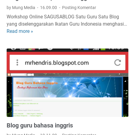
I
by Mung Media
16.09.00
Posting Komentar
n
Workshop Online SAGUSABLOG Satu Guru Satu Blog
g
yang diselenggarakan Ikatan Guru Indonesia menghasi…
g
Read more »
B
r
l
i
o
s
g
G
u
r
u
K
e
r
e
n
Blog guru bahasa inggris
,
B