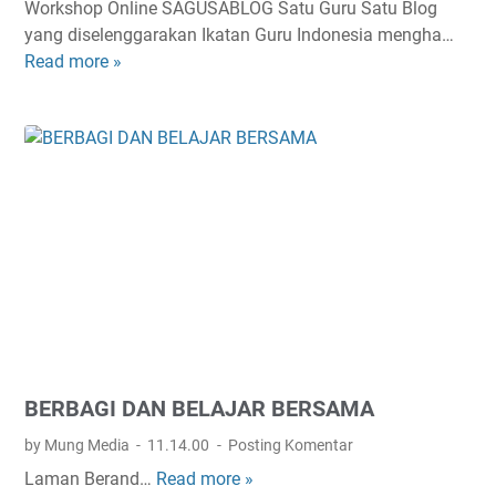
Workshop Online SAGUSABLOG Satu Guru Satu Blog
g
yang diselenggarakan Ikatan Guru Indonesia mengha…
g
Read more »
B
r
l
i
o
s
g
G
u
r
u
B
a
h
a
s
BERBAGI DAN BELAJAR BERSAMA
a
A
by Mung Media
11.14.00
Posting Komentar
r
Laman Berand…
Read more »
B
a