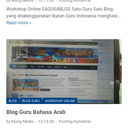
by Mung Media
10.11.00
Posting Komentar
a
Workshop Online SAGUSABLOG Satu Guru Satu Blog
h
yang diselenggarakan Ikatan Guru Indonesia menghasi…
a
Read more »
B
s
l
a
o
I
g
n
g
g
u
g
r
r
u
i
b
s
a
h
a
BLOG
BLOG GURU
WORKSHOP ONLINE
s
Blog Guru Bahasa Arab
a
i
by Mung Media
13.13.00
Posting Komentar
n