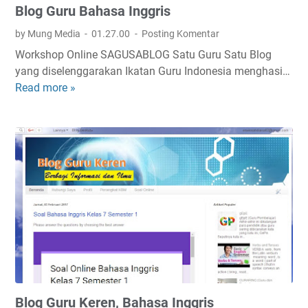
Blog Guru Bahasa Inggris
a
I
by Mung Media
01.27.00
Posting Komentar
n
Workshop Online SAGUSABLOG Satu Guru Satu Blog
g
yang diselenggarakan Ikatan Guru Indonesia menghasi…
g
Read more »
B
r
l
i
o
s
g
M
G
T
u
s
r
u
B
a
h
a
s
Blog Guru Keren, Bahasa Inggris
a