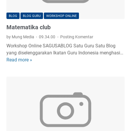
n
t
l
i
i
BLOG
BLOG GURU
WORKSHOP ONLINE
k
n
Matematika club
a
e
S
by Mung Media
09.34.00
Posting Komentar
a
Workshop Online SAGUSABLOG Satu Guru Satu Blog
g
yang diselenggarakan Ikatan Guru Indonesia menghasi…
u
Read more »
M
s
a
a
t
b
e
l
m
o
a
g
t
G
i
e
k
l
a
.
c