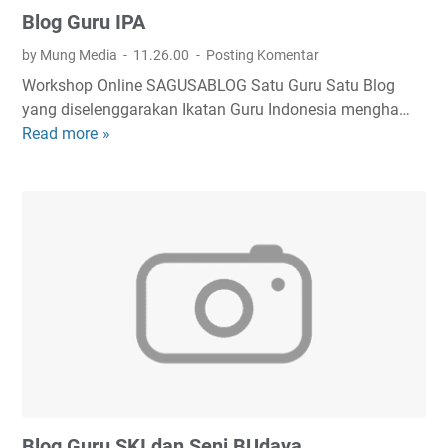
k
Blog Guru IPA
a
n
by Mung Media
11.26.00
Posting Komentar
Workshop Online SAGUSABLOG Satu Guru Satu Blog
yang diselenggarakan Ikatan Guru Indonesia mengha…
Read more »
B
l
o
g
G
u
r
u
I
P
A
Blog Guru SKI dan Seni BUdaya