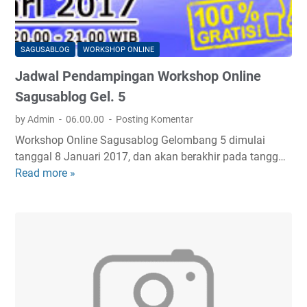
a
h
a
SAGUSABLOG
WORKSHOP ONLINE
s
Jadwal Pendampingan Workshop Online
a
A
Sagusablog Gel. 5
r
by Admin
06.00.00
Posting Komentar
a
Workshop Online Sagusablog Gelombang 5 dimulai
b
tanggal 8 Januari 2017, dan akan berakhir pada tangg…
Read more »
J
a
d
w
a
l
P
e
n