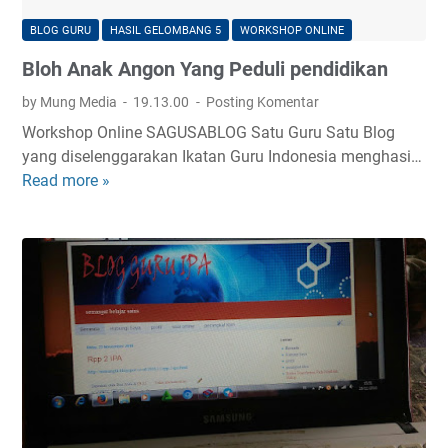
5
l
BLOG GURU
HASIL GELOMBANG 5
WORKSHOP ONLINE
u
Bloh Anak Angon Yang Peduli pendidikan
b
by Mung Media
19.13.00
Posting Komentar
Workshop Online SAGUSABLOG Satu Guru Satu Blog
yang diselenggarakan Ikatan Guru Indonesia menghasi…
Read more »
B
l
o
h
A
n
a
k
A
n
g
o