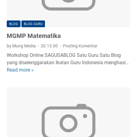
d
a
m
BLOG
BLOG GURU
p
MGMP Matematika
i
n
by Mung Media
20.15.00
Posting Komentar
g
Workshop Online SAGUSABLOG Satu Guru Satu Blog
a
yang diselenggarakan Ikatan Guru Indonesia menghasi…
n
Read more »
M
W
G
o
M
r
P
k
M
s
a
h
t
o
e
p
m
O
a