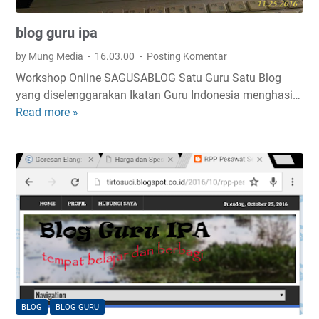
n
blog guru ipa
Y
a
by Mung Media
16.03.00
Posting Komentar
n
Workshop Online SAGUSABLOG Satu Guru Satu Blog
g
yang diselenggarakan Ikatan Guru Indonesia menghasi…
P
Read more »
b
e
l
d
o
u
g
l
g
i
u
p
r
e
u
n
i
d
p
i
a
d
i
BLOG
BLOG GURU