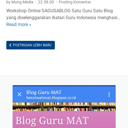
by Mung Media
22.58.00
Posting Komentar
e
Workshop Online SAGUSABLOG Satu Guru Satu Blog
n
yang diselenggarakan Ikatan Guru Indonesia menghasi…
i
Read more »
b
B
l
U
o
d
g
POSTINGAN LEBIH BARU
a
g
y
u
a
r
u
i
p
a