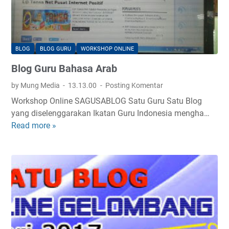
BLOG
BLOG GURU
WORKSHOP ONLINE
Blog Guru Bahasa Arab
by Mung Media
13.13.00
Posting Komentar
Workshop Online SAGUSABLOG Satu Guru Satu Blog
yang diselenggarakan Ikatan Guru Indonesia mengha…
Read more »
B
l
o
g
G
u
r
u
B