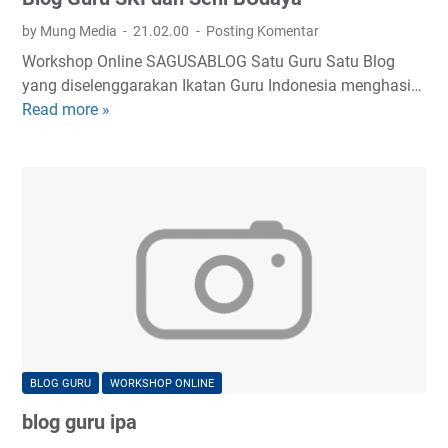
by Mung Media
21.02.00
Posting Komentar
Workshop Online SAGUSABLOG Satu Guru Satu Blog
yang diselenggarakan Ikatan Guru Indonesia menghasi…
Read more »
B
l
o
g
G
u
r
u
S
K
I
d
BLOG GURU
WORKSHOP ONLINE
a
blog guru ipa
n
S