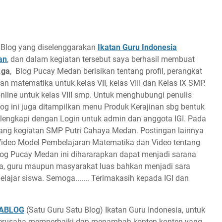
Blog yang diselenggarakan
Ikatan Guru Indonesia
an
, dan dalam kegiatan tersebut saya berhasil membuat
.ga
, Blog Pucay Medan berisikan tentang profil, perangkat
ran matematika untuk kelas VII, kelas VIII dan Kelas IX SMP.
online untuk kelas VIII smp. Untuk menghubungi penulis
og ini juga ditampilkan menu Produk Kerajinan sbg bentuk
 dilengkapi dengan Login untuk admin dan anggota IGI. Pada
tang kegiatan SMP Putri Cahaya Medan. Postingan lainnya
I, Video Model Pembelajaran Matematika dan Video tentang
 Blog Pucay Medan ini dihararapkan dapat menjadi sarana
wa, guru maupun masyarakat luas bahkan menjadi sara
ajar siswa. Semoga....... Terimakasih kepada IGI dan
ABLOG
(Satu Guru Satu Blog) Ikatan Guru Indonesia, untuk
n berusaha memperbaiki dan menambah konten-konten yang