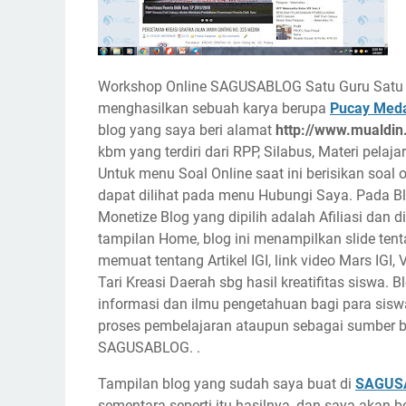
Workshop Online SAGUSABLOG Satu Guru Satu 
menghasilkan sebuah karya berupa
Pucay Med
blog yang saya beri alamat
http://www.mualdin
kbm yang terdiri dari RPP, Silabus, Materi pelaja
Untuk menu Soal Online saat ini berisikan soal 
dapat dilihat pada menu Hubungi Saya. Pada Bl
Monetize Blog yang dipilih adalah Afiliasi dan
tampilan Home, blog ini menampilkan slide ten
memuat tentang Artikel IGI, link video Mars IG
Tari Kreasi Daerah sbg hasil kreatifitas siswa.
informasi dan ilmu pengetahuan bagi para sis
proses pembelajaran ataupun sebagai sumber bel
SAGUSABLOG. .
Tampilan blog yang sudah saya buat di
SAGUS
sementara seperti itu hasilnya, dan saya aka