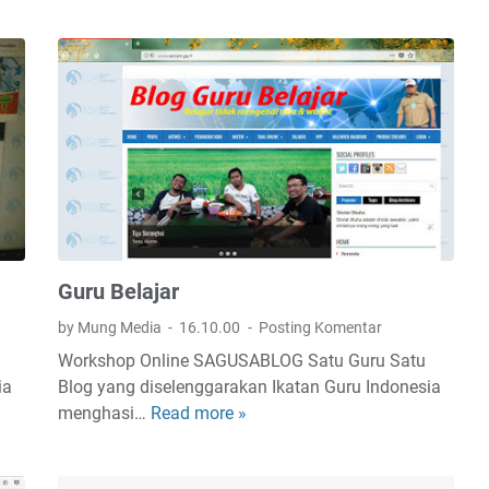
l
T
o
A
g
N
G
u
r
u
P
A
I
S
Guru Belajar
by Mung Media
16.10.00
Posting Komentar
Workshop Online SAGUSABLOG Satu Guru Satu
ia
Blog yang diselenggarakan Ikatan Guru Indonesia
menghasi…
Read more »
G
u
r