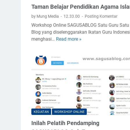
Taman Belajar Pendidikan Agama Isl
by Mung Media
12.33.00
Posting Komentar
Workshop Online SAGUSABLOG Satu Guru Satu
Blog yang diselenggarakan Ikatan Guru Indones
menghasi…
Read more »
T
a
m
a
n
B
e
l
a
j
a
KEGIATAN
WORKSHOP ONLINE
r
Inilah Pelatih Pendamping
P