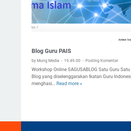
a
n
g
T
a
n
p
Blog Guru PAIS
a
H
by Mung Media
19.49.00
Posting Komentar
e
Workshop Online SAGUSABLOG Satu Guru Satu
n
Blog yang diselenggarakan Ikatan Guru Indones
t
menghasi…
Read more »
B
i
l
o
g
G
u
r