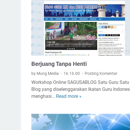
J
a
d
i
G
u
r
u
B
Berjuang Tanpa Henti
a
h
by Mung Media
16.16.00
Posting Komentar
a
Workshop Online SAGUSABLOG Satu Guru Satu
s
Blog yang diselenggarakan Ikatan Guru Indones
a
menghasi…
Read more »
B
A
e
r
r
a
j
b
u