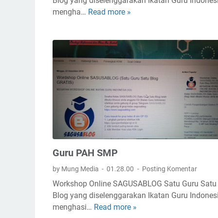
Blog yang diselenggarakan Ikatan Guru Indones
L
G
mengha…
Read more »
B
A
e
L
T
l
O
A
.
G
N
7
G
U
R
U
P
A
I
Guru PAH SMP
by Mung Media
01.28.00
Posting Komentar
Workshop Online SAGUSABLOG Satu Guru Satu
Blog yang diselenggarakan Ikatan Guru Indones
menghasi…
Read more »
G