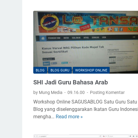
u
r
u
P
A
H
S
M
P
BLOG
BLOG GURU
WORKSHOP ONLINE
SHI Jadi Guru Bahasa Arab
by Mung Media
09.16.00
Posting Komentar
Workshop Online SAGUSABLOG Satu Guru Satu
Blog yang diselenggarakan Ikatan Guru Indones
mengha…
Read more »
S
H
I