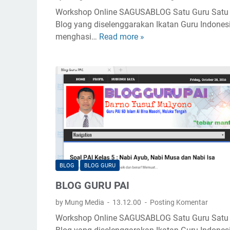
e
Workshop Online SAGUSABLOG Satu Guru Satu
n
Blog yang diselenggarakan Ikatan Guru Indones
d
menghasi…
Read more »
A
a
N
m
A
p
K
i
T
n
R
g
U
S
M
A
O
G
N
U
A
S
BLOG
BLOG GURU
C
A
BLOG GURU PAI
E
B
H
L
by Mung Media
13.12.00
Posting Komentar
S
O
Workshop Online SAGUSABLOG Satu Guru Satu
E
G