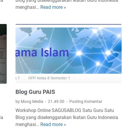
ia
Blog yang diselenggarakan Ikatan Guru Indonesia
menghasi…
Read more »
A
N
A
K
T
R
U
M
O
N
A
C
Blog Guru PAIS
E
H
by Mung Media
21.49.00
Posting Komentar
S
Workshop Online SAGUSABLOG Satu Guru Satu
E
ia
Blog yang diselenggarakan Ikatan Guru Indonesia
L
menghasi…
Read more »
B
A