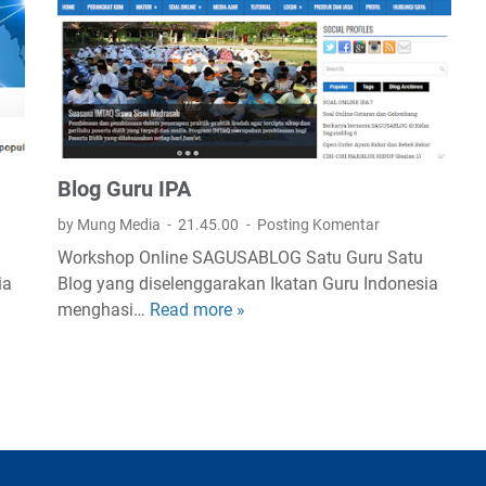
e
m
b
e
l
a
j
Blog Guru IPA
a
r
by Mung Media
21.45.00
Posting Komentar
a
Workshop Online SAGUSABLOG Satu Guru Satu
n
ia
Blog yang diselenggarakan Ikatan Guru Indonesia
menghasi…
Read more »
B
l
o
g
G
u
r