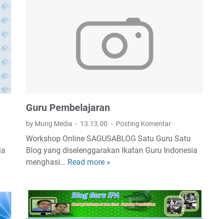
u
B
e
l
a
j
a
r
Guru Pembelajaran
by Mung Media
13.13.00
Posting Komentar
Workshop Online SAGUSABLOG Satu Guru Satu
ia
Blog yang diselenggarakan Ikatan Guru Indonesia
menghasi…
Read more »
G
u
r
u
P