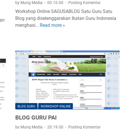
by Mung Media
00.16.00
Posting Komentar
Workshop Online SAGUSABLOG Satu Guru Satu
Blog yang diselenggarakan Ikatan Guru Indonesia
an
menghasi…
Read more »
B
L
O
G
G
P
A
I
Q
M
8
1
BLOG GURU
WORKSHOP ONLINE
5
4
BLOG GURU PAI
by Mung Media
20.19.00
Posting Komentar