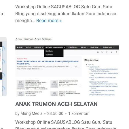
Workshop Online SAGUSABLOG Satu Guru Satu
ia
Blog yang diselenggarakan Ikatan Guru Indonesia
mengha…
Read more »
B
L
O
G
G
U
R
U
P
A
I
ANAK TRUMON ACEH SELATAN
by Mung Media
23.50.00
1 komentar
Workshop Online SAGUSABLOG Satu Guru Satu