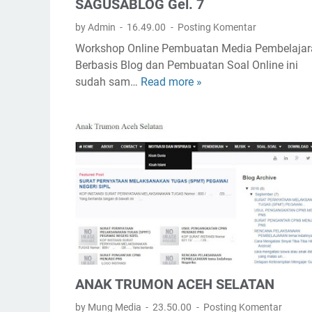
e
SAGUSABLOG Gel. 7
n
by Admin
16.49.00
Posting Komentar
d
Workshop Online Pembuatan Media Pembelajar
i
Berbasis Blog dan Pembuatan Soal Online ini
d
sudah sam…
Read more »
I
i
n
k
i
a
l
n
a
A
h
g
P
a
e
m
l
a
a
I
t
s
i
l
ANAK TRUMON ACEH SELATAN
h
a
P
m
by Mung Media
23.50.00
Posting Komentar