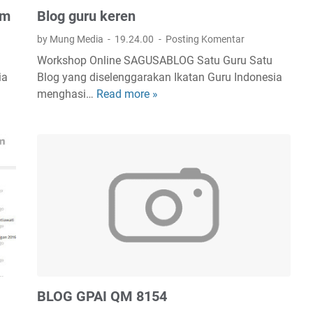
am
Blog guru keren
by Mung Media
19.24.00
Posting Komentar
Workshop Online SAGUSABLOG Satu Guru Satu
ia
Blog yang diselenggarakan Ikatan Guru Indonesia
menghasi…
Read more »
B
l
o
g
g
u
r
u
k
e
r
e
BLOG GPAI QM 8154
n